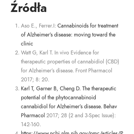
Źródła
Aso E., Ferrer.I:
Cannabinoids for treatment
of Alzheimer’s disease: moving toward the
clinic
Watt G, Karl T. In vivo Evidence for
therapeutic properties of cannabidiol (CBD)
for Alzheimer’s disease. Front Pharmacol
2017; 8: 20.
Karl T, Garner B, Cheng D. The therapeutic
potential of the phytocannabinoid
cannabidiol for Alzheimer’s disease. Behav
Pharmacol
2017; 28 (2 and 3-Spec Issue):
142-160.
https://www.ncbi.nlm.nih.gov/pmc/articles/P