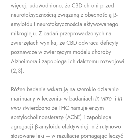
więcej, udowodniono, że CBD chroni przed
neurotoksycznością związaną z obecnością β-
amyloidu i neurotoksycznością aktywowanego
mikrogleju. Z badań przeprowadzonych na
zwierzętach wynika, że CBD odwraca deficyty
poznawcze w zwierzęcym modelu choroby
Alzheimera i zapobiega ich dalszemu rozwojowi
(2,3).
Różne badania wskazują na szerokie działanie
marihuany w leczeniu- w badaniach
i
in vitro
in
stwierdzono że THC hamuje enzym
vivo
acetylocholinoesterazę (AChE) i zapobiega
agregacji β-amyloidu efektywniej, niż rutynowo
stosowane leki – w rezultacie pomagając leczyć