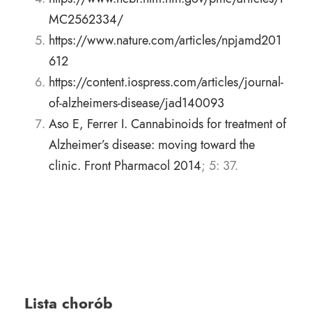
MC2562334/
https://www.nature.com/articles/npjamd201
612
https://content.iospress.com/articles/journal-
of-alzheimers-disease/jad140093
Aso E, Ferrer I. Cannabinoids for treatment of
Alzhei­mer’s disease: moving toward the
clinic. Front Pharmacol 2014
; 5: 37.
Lista chorób