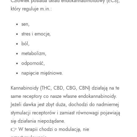
Człowiek posiada układ endokannabinoidowy (ECS),
który reguluje m.in.:
sen,
stres i emocje,
ból,
metabolizm,
odporność,
napięcie mięśniowe.
Kannabinoidy (THC, CBD, CBG, CBN) działają na te
same receptory co nasze własne endokannabinoidy.
Jeżeli dawka jest zbyt duża, dochodzi do nadmiernej
stymulacji receptorów i zamiast równowagi pojawiają
się działania niepożądane.
👉 W terapii chodzi o modulację, nie